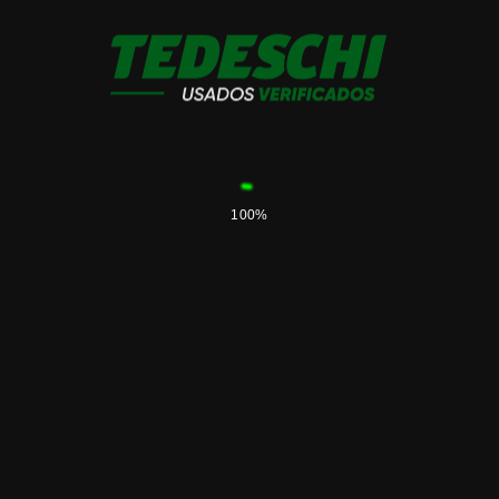
Sembradora Tedeschi Penta Funcional
27 a 35
U$S
115.000
Sembradora Tedeschi M99 22 a 52
U$S
105.000
100%
Sembradora Cele Plus 7000
U$S
63.000
Sembradora PLA AGP II G17 17 a 52,5
U$S
70.000